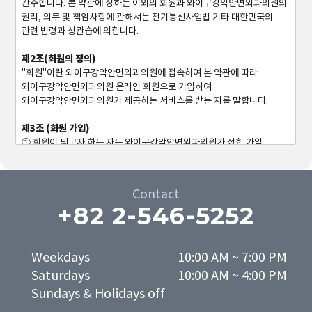
간주합니다. 본 약관에 정하는 이외의 회원과 와이구강악안면외과의원의
권리, 의무 및 책임사항에 관해서는 전기통신사업법 기타 대한민국의
관련 법령과 상관습에 의합니다.
제2조(회원의 정의)
"회원"이란 와이구강악안면외과의원에 접속하여 본 약관에 따라
와이구강악안면외과의원 온라인 회원으로 가입하여
와이구강악안면외과의원가 제공하는 서비스를 받는 자를 말합니다.
제3조 (회원 가입)
① 회원이 되고자 하는 자는 와이구강악안면외과의원가 정한 가입
양식에 따라 회원정보를 기입하고 "등록하기" 단추를 누르는 방법으로
회원 가입을 신청합니다.
② 와이구강악안면외과의원는 제1항과 같이 회원으로 가입할 것을
Contact
신청한 자가 다음 각 호에 해당하지 않는 한 신청한 자를 회원으로
+82 2-546-5252
등록합니다.
1. 가입신청자가 본 약관 제6조 제3항에 의하여 이전에 회원자격을
상실한 적이 있는 경우. 다만 제6조 제3항에 의한 회원자격 상실 후 3년이
경과한 자로서 와이구강악안면외과의원의 회원 재가입 승낙을 얻은
Weekdays

10:00 AM ~ 7:00 PM

경우에는 예외로 합니다.
Saturdays

10:00 AM ~ 4:00 PM
2. 등록 내용에 허위, 기재누락, 오기가 있는 경우
Wanna have your
dream face-line?
Sundays & Holidays off
3. 기타 회원으로 등록하는 것이 와이구강악안면외과의원의 기술상
Make it happen at
WHY.
현저히 지장이 있다고 판단되는 경우