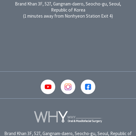
Brand Khan 3F, 527, Gangnam-daero, Seocho-gu, Seoul,
Republic of Korea
③ 회원가입계약의 성립시기는 와이구강악안면외과의원의 승낙이
(1 minutes away from Nonhyeon Station Exit 4)
가입신청자에게 도달한 시점으로 합니다.
④ 회원은 제1항의 회원정보 기재 내용에 변경이 발생한 경우, 즉시
변경사항을 정정하여 기재하여야 합니다.
제4조(서비스의 제공 및 변경)
① 와이구강악안면외과의원는 회원에게 아래와 같은 서비스를
제공합니다.
1. 와이구강악안면외과의원 뉴스 메일 서비스
2. 와이구강악안면외과의원 온라인 상담실 /예약 이용 서비스
3. 와이구강악안면외과의원 온라인 회원을 위한 섹션 및 컨텐츠 서비스
4. 기타 와이구강악안면외과의원가 타 업체와 제휴해서 제공하는 각종
서비스
② 와이구강악안면외과의원는 그 변경될 서비스의 내용 및 제공일자를
제7조 제2항에서 정한 방법으로 회원에게 통지하고, 제1항에 정한
서비스를 변경하여 제공할 수 있습니다.
제5조(서비스의 중단)
① 와이구강악안면외과의원는 컴퓨터 등 정보통신설비의 보수점검·교체
및 고장, 통신의 두절 등의 사유가 발생한 경우에는 서비스의 제공을
Brand Khan 3F, 527, Gangnam-daero, Seocho-gu, Seoul, Republic of